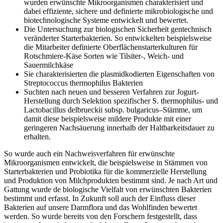
wurden erwünschte Mikroorganismen charakterisiert und
dabei effiziente, sichere und definierte mikrobiologische und
biotechnologische Systeme entwickelt und bewertet.
Die Untersuchung zur biologischen Sicherheit gentechnisch
veränderter Starterbakterien. So entwickelten beispielsweise
die Mitarbeiter definierte Oberflächenstarterkulturen für
Rotschmiere-Käse Sorten wie Tilsiter-, Weich- und
Sauermilchkäse
Sie charakterisierten die plasmidkodierten Eigenschaften von
Streptococcus thermophilus Bakterien
Suchten nach neuen und besseren Verfahren zur Jogurt-
Herstellung durch Selektion spezifischer S. thermophilus- und
Lactobacillus delbrueckii subsp. bulgaricus–Stämme, um
damit diese beispielsweise mildere Produkte mit einer
geringeren Nachsäuerung innerhalb der Haltbarkeitsdauer zu
erhalten.
So wurde auch ein Nachweisverfahren für erwünschte
Mikroorganismen entwickelt, die beispielsweise in Stämmen von
Starterbakterien und Probiotika für die kommerzielle Herstellung
und Produktion von Milchprodukten bestimmt sind. Je nach Art und
Gattung wurde de biologische Vielfalt von erwünschten Bakterien
bestimmt und erfasst. In Zukunft soll auch der Einfluss dieser
Bakterien auf unsere Darmflora und das Wohlfinden bewertet
werden. So wurde bereits von den Forschern festgestellt, dass