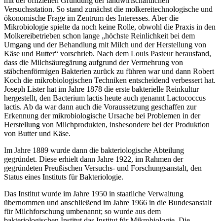
mit der offiziellen Gründung der landwirtschaftlichen
Versuchsstation. So stand zunächst die molkereitechnologische und
ökonomische Frage im Zentrum des Interesses. Aber die
Mikrobiologie spielte da noch keine Rolle, obwohl die Praxis in den
Molkereibetrieben schon lange „höchste Reinlichkeit bei dem
Umgang und der Behandlung mit Milch und der Herstellung von
Käse und Butter“ vorschrieb. Nach dem Louis Pasteur herausfand,
dass die Milchsäuregärung aufgrund der Vermehrung von
stäbchenförmigen Bakterien zurück zu führen war und dann Robert
Koch die mikrobiologischen Techniken entscheidend verbessert hat.
Joseph Lister hat im Jahre 1878 die erste bakterielle Reinkultur
hergestellt, den Bacterium lactis heute auch genannt Lactococcus
lactis. Ab da war dann auch die Voraussetzung geschaffen zur
Erkennung der mikrobiologische Ursache bei Problemen in der
Herstellung von Milchprodukten, insbesondere bei der Produktion
von Butter und Käse.
Im Jahre 1889 wurde dann die bakteriologische Abteilung
gegründet. Diese erhielt dann Jahre 1922, im Rahmen der
gegründeten Preußischen Versuchs- und Forschungsanstalt, den
Status eines Instituts für Bakteriologie.
Das Institut wurde im Jahre 1950 in staatliche Verwaltung
übernommen und anschließend im Jahre 1966 in die Bundesanstalt
für Milchforschung umbenannt; so wurde aus dem
bakteriologischen Institut das Institut für Mikrobiologie. Die