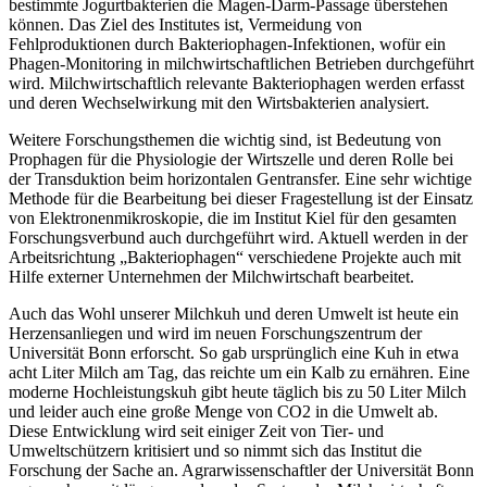
bestimmte Jogurtbakterien die Magen-Darm-Passage überstehen
können. Das Ziel des Institutes ist, Vermeidung von
Fehlproduktionen durch Bakteriophagen-Infektionen, wofür ein
Phagen-Monitoring in milchwirtschaftlichen Betrieben durchgeführt
wird. Milchwirtschaftlich relevante Bakteriophagen werden erfasst
und deren Wechselwirkung mit den Wirtsbakterien analysiert.
Weitere Forschungsthemen die wichtig sind, ist Bedeutung von
Prophagen für die Physiologie der Wirtszelle und deren Rolle bei
der Transduktion beim horizontalen Gentransfer. Eine sehr wichtige
Methode für die Bearbeitung bei dieser Fragestellung ist der Einsatz
von Elektronenmikroskopie, die im Institut Kiel für den gesamten
Forschungsverbund auch durchgeführt wird. Aktuell werden in der
Arbeitsrichtung „Bakteriophagen“ verschiedene Projekte auch mit
Hilfe externer Unternehmen der Milchwirtschaft bearbeitet.
Auch das Wohl unserer Milchkuh und deren Umwelt ist heute ein
Herzensanliegen und wird im neuen Forschungszentrum der
Universität Bonn erforscht. So gab ursprünglich eine Kuh in etwa
acht Liter Milch am Tag, das reichte um ein Kalb zu ernähren. Eine
moderne Hochleistungskuh gibt heute täglich bis zu 50 Liter Milch
und leider auch eine große Menge von CO2 in die Umwelt ab.
Diese Entwicklung wird seit einiger Zeit von Tier- und
Umweltschützern kritisiert und so nimmt sich das Institut die
Forschung der Sache an. Agrarwissenschaftler der Universität Bonn