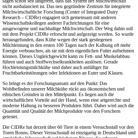
sagen schon seit längerem, dass das System der Milchwirtschaft
nicht ausbalanciert ist. Das neu gegründete Zentrum für integrierte
Milchwirtschaftliche Forschung (Center of Integrated Dairy
Research – CIDRe) engagiert sich gemeinsam mit anderen
Wissenschaftskollegen anderer Fachrichtungen für eine
ausgewogene und nachhaltige Milchwirtschaft. Der Weg dahin soll
mit dem Projekt CIDRe erforscht und aufgezeigt werden. So wurde
herausgefunden, dass Kühe wegen der stark gestiegenen
Milchleistung in den ersten 100 Tagen nach der Kalbung oft mehr
Energie verbrauchen, als sie mit dem eigentlichen Futter aufnehmen
können. Dieses Ungleichgewicht kann zu Fett- und Muskelabbau
führen und auch Stoffwechselkrankheiten auslösen. Gerade
Hochleistungsmilchkühe sind daher auch anfälliger für
Fruchtbarkeitstörungen oder Infektionen an Euter und Klauen.
So bringt es der Forschungsansatz auf den Punkt: Das
Wohlbefinden unserer Milchkühe rückt aus ökonomischen und
ethischen Gründen in den Mittelpunkt. Es liegen auch die
wirtschaftlichen Vorteile auf der Hand, wenn eine artgerechte und
moderne Haltung zu besseren Produkten führt. Daher wird auch die
Quantität und Qualität der Milchprodukte von den Forschern
getestet.
Die CIDRe hat derzeit über 60 Tiere in einem Versuchsstall vor den
Toren Bonns. Dieser Versuchsstall ist einzigartig in Deutschland und