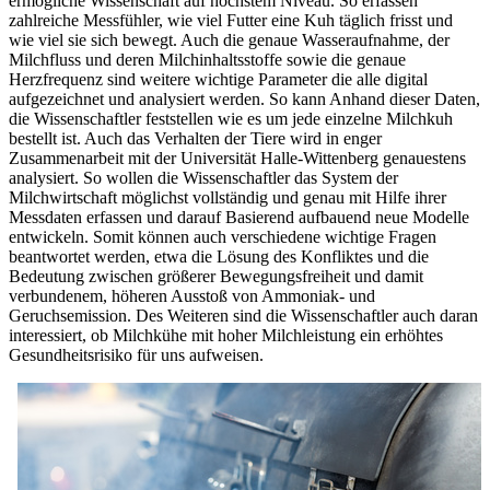
ermögliche Wissenschaft auf höchstem Niveau. So erfassen
zahlreiche Messfühler, wie viel Futter eine Kuh täglich frisst und
wie viel sie sich bewegt. Auch die genaue Wasseraufnahme, der
Milchfluss und deren Milchinhaltsstoffe sowie die genaue
Herzfrequenz sind weitere wichtige Parameter die alle digital
aufgezeichnet und analysiert werden. So kann Anhand dieser Daten,
die Wissenschaftler feststellen wie es um jede einzelne Milchkuh
bestellt ist. Auch das Verhalten der Tiere wird in enger
Zusammenarbeit mit der Universität Halle-Wittenberg genauestens
analysiert. So wollen die Wissenschaftler das System der
Milchwirtschaft möglichst vollständig und genau mit Hilfe ihrer
Messdaten erfassen und darauf Basierend aufbauend neue Modelle
entwickeln. Somit können auch verschiedene wichtige Fragen
beantwortet werden, etwa die Lösung des Konfliktes und die
Bedeutung zwischen größerer Bewegungsfreiheit und damit
verbundenem, höheren Ausstoß von Ammoniak- und
Geruchsemission. Des Weiteren sind die Wissenschaftler auch daran
interessiert, ob Milchkühe mit hoher Milchleistung ein erhöhtes
Gesundheitsrisiko für uns aufweisen.